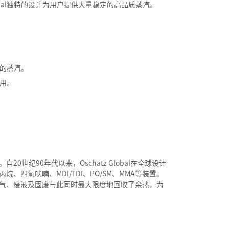
Global独特的设计为用户提供大量稳定的高品质蒸汽。
的蒸汽。
用。
纪90年代以来，Oschatz Global在全球设计
四氢吠喃、MDI/TDI、PO/SM、MMA等装置。
气、废液及固废与此同时最大限度地回收了余热，为