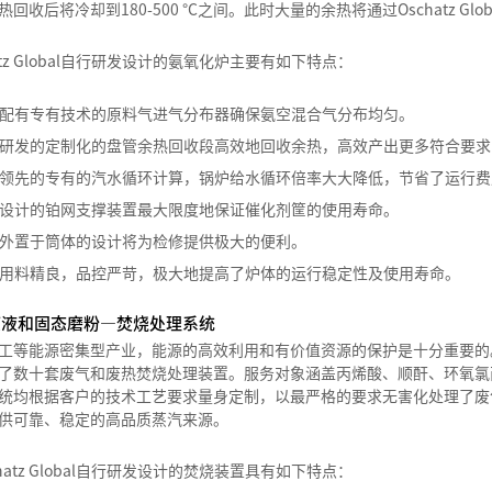
热回收后将冷却到180-500 °C之间。此时大量的余热将通过Oschatz 
hatz Global自行研发设计的氨氧化炉主要有如下特点：
配有专有技术的原料气进气分布器确保氨空混合气分布均匀。
研发的定制化的盘管余热回收段高效地回收余热，高效产出更多符合要求
领先的专有的汽水循环计算，锅炉给水循环倍率大大降低，节省了运行费
设计的铂网支撑装置最大限度地保证催化剂筐的使用寿命。
外置于筒体的设计将为检修提供极大的便利。
用料精良，品控严苛，极大地提高了炉体的运行稳定性及使用寿命。
废液和固态磨粉—焚烧处理系统
工等能源密集型产业，能源的高效利用和有价值资源的保护是十分重要的。自20世
了数十套废气和废热焚烧处理装置。服务对象涵盖丙烯酸、顺酐、环氧氯丙烷、
统均根据客户的技术工艺要求量身定制，以最严格的要求无害化处理了废
供可靠、稳定的高品质蒸汽来源。
chatz Global自行研发设计的焚烧装置具有如下特点：