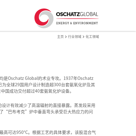
主页
行业领域
化工领域
tz Global的术业专攻。1937年Oschatz
obal已为全球29国用户设计制造超300台套氨氧化炉及其
已经在中国成功交付超过40套氨氧化炉设备。
其过热段的设计有效减少了高温辐射的直接暴露。蒸发段采用
了“巴布考克”炉中垂直弯头承受巨大热应力的问
高可达950°C。根据工艺的具体要求，该股混合气