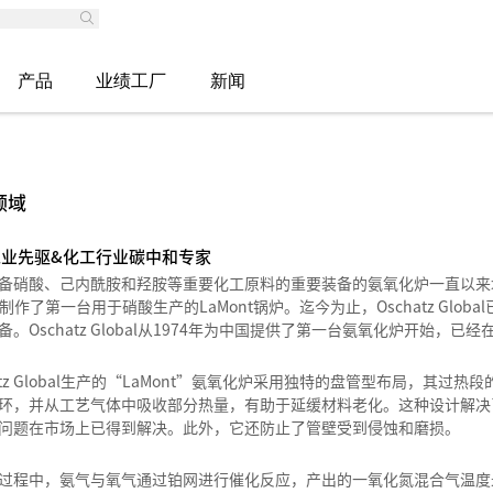
产品
业绩工厂
新闻
领域
工业先驱&化工行业碳中和专家
备硝酸、己内酰胺和羟胺等重要化工原料的重要装备的氨氧化炉一直以来均是Oscha
bal制作了第一台用于硝酸生产的LaMont锅炉。迄今为止，Oschatz Gl
备。Oschatz Global从1974年为中国提供了第一台氨氧化炉开始，
hatz Global生产的“LaMont”氨氧化炉采用独特的盘管型布局，
环，并从工艺气体中吸收部分热量，有助于延缓材料老化。这种设计解决
问题在市场上已得到解决。此外，它还防止了管壁受到侵蚀和磨损。
过程中，氨气与氧气通过铂网进行催化反应，产出的一氧化氮混合气温度最