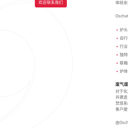
欢迎联系我们
体经余
Osc
炉头
自行
行业
独特
联箱
炉体
废气
对于化
并建造
焚烧系
客户提
由Os