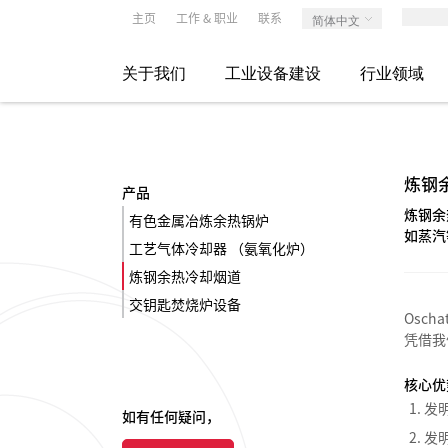
主页
工作 & 职业
联系
简体中文
关于我们
工业设备建设
行业领域
炼钢
产品
炼钢余
有色金属冶炼余热锅炉
如蒸汽
工艺气体冷却器 （氨氧化炉）
炼钢余热冷却烟道
交钥匙焚烧炉设备
Osc
凭借我
核心优
发
如有任何疑问，
发