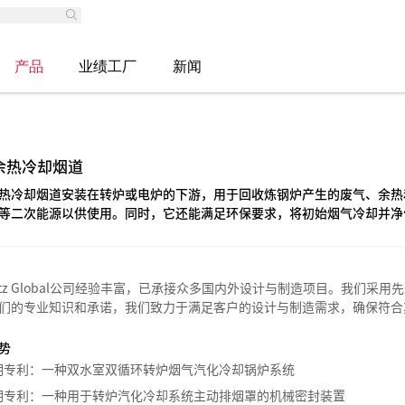
产品
业绩工厂
新闻
余热冷却烟道
热冷却烟道安装在转炉或电炉的下游，用于回收炼钢炉产生的废气、余热
等二次能源以供使用。同时，它还能满足环保要求，将初始烟气冷却并净
hatz Global公司经验丰富，已承接众多国内外设计与制造项目。我们
们的专业知识和承诺，我们致力于满足客户的设计与制造需求，确保符合
势
明专利：一种双水室双循环转炉烟气汽化冷却锅炉系统
明专利：一种用于转炉汽化冷却系统主动排烟罩的机械密封装置